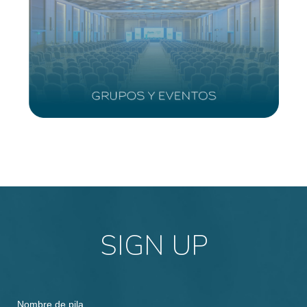
SIGN UP
Hidden
Nombre