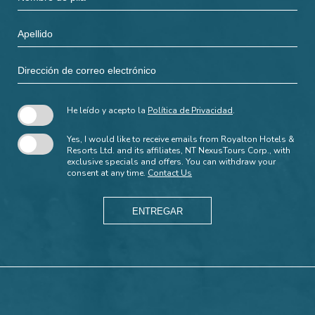
Field
de
pila
Apellido
Dirección
de
correo
electrónico
He leído y acepto la
Política de Privacidad
.
Yes, I would like to receive emails from Royalton Hotels &
Resorts Ltd. and its affiliates, NT NexusTours Corp., with
exclusive specials and offers. You can withdraw your
consent at any time.
Contact Us
ENTREGAR